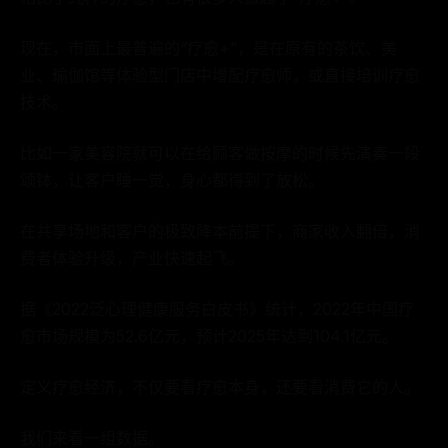
现在，市面上最普遍的“疗愈+”，是在原有的茶饮、美
业、瑜伽馆等体验型门店中增配疗愈师，或直接培训疗愈
技术。
比如一家美容院就可以在给顾客做按摩的时候先演奏一段
颂钵，让客户睡一觉，身心都得到了放松。
在共享场地和客户的极致降本前提下，商家收入翻倍，消
费者体验升级，产业快速起飞。
据《2022泛心理健康服务白皮书》统计，2022年中国疗
愈市场规模为52.6亿元，预计2025年达到104.1亿元。
定义疗愈经济，不仅要看疗愈本身，还要看消费它的人。
我们来看一组数据。