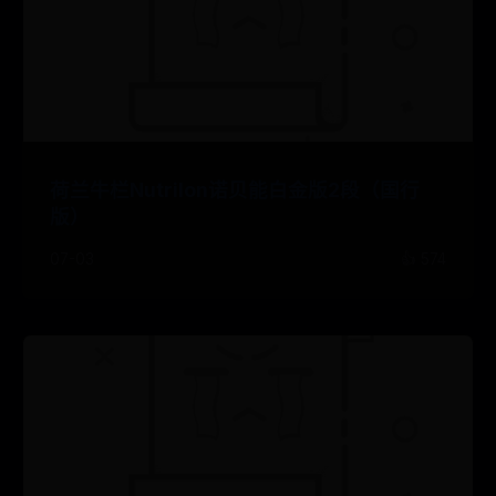
荷兰牛栏Nutrilon诺贝能白金版2段（国行
版）
07-03
👍 574