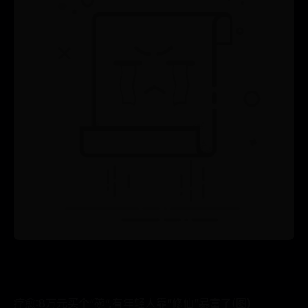
疗愈:8万元买个“碗”,有年轻人靠“修仙”暴富了(图)