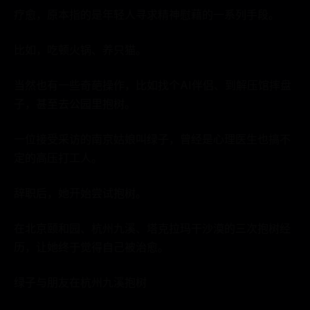
疗愈，原本指的是年轻人寻求精神慰藉的一系列手段。
比如，吃顿火锅、养只猫。
当然也有一些奇葩操作，比如找个AI伴侣、到解压馆摔盘
子，甚至去公园里抱树。
一位接受采访的南京姑娘叫绿子，曾经是心理医生也搞不
定的高压打工人。
辞职后，她开始尝试抱树。
在北京颐和园、杭州九溪、塔克拉玛干沙漠的三次抱树经
历，让她终于觉得自己被治愈。
绿子与朋友在杭州九溪抱树