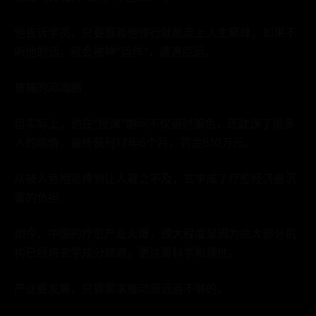
他告诉学员，只要跟着他修行就能走上人生巅峰；如果不
听他的话，就会被神“运作”，遭遇厄运。
被捕的邓海鹏
但实际上，他在“授课”期间不仅骗财骗色，还耽误了很多
人的病情，最终获刑17年6个月，罚金810万元。
从被人竞相追捧到让人避之不及，玄学成了疗愈经济最沉
重的负担。
如今，中国的疗愈产业火爆，很大程度是因为绝大部分机
构已经将玄学成分规避，更注重科学和理性。
产业要发展，只靠需求推动是远远不够的。