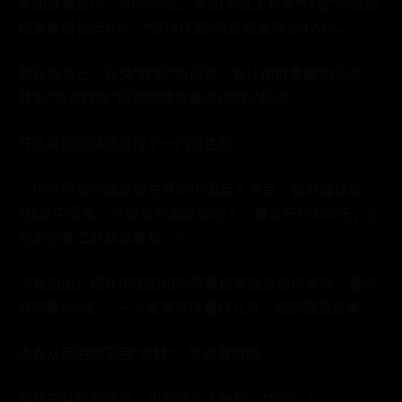
美团数据显示，2023年底，美团平台上有关“疗愈”的话题
搜索量增长256%，“颂钵疗愈”的搜索量增长423%。
而在抖音上，有关“疗愈”的话题，累计播放量超33亿次，
其中“声音疗愈”话题的播放量高达37.7亿次。
开头说的颂钵已经成了一门好生意。
一位在尼泊尔做颂钵生意的中国商人杰克，曾对媒体说：
“我是中国第一个按公斤卖颂钵的人，每公斤约390元，在
尼泊尔老工匠那里拿货。”
杰克指出，现在中国的机构带着顾客去尼泊尔买钵，要毕
恭毕敬地“请”，一个老满月钵要好几万，卖的都是故事。
杰克从尼泊尔带回“老钵”，受访者供图
相比于纯粹的疗愈，也有很多人做起了“疗愈+”。