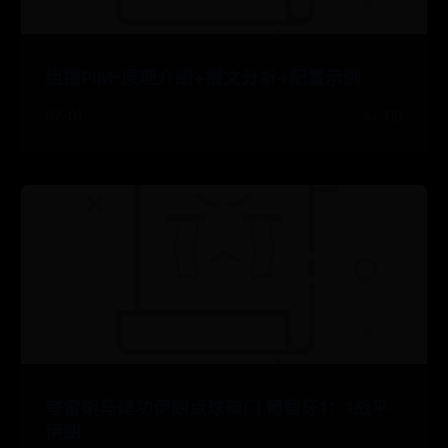
组播PIM-原理介绍+报文分析+配置示例
07-01
👍 310
夸雷斯马建功伊朗点球破门 葡萄牙1：1战平
伊朗