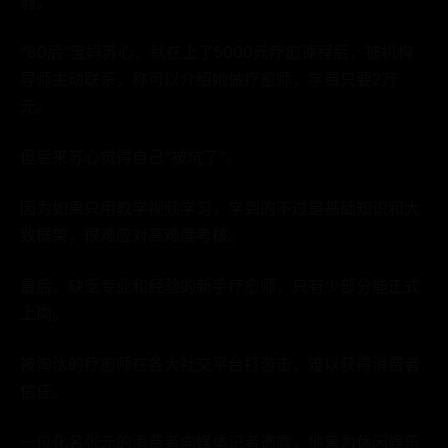
弱。
“80后”宝妈苏心，就在上了5000元疗愈课程后，被机构
导师主动联系，称可以介绍她做疗愈师，学费只要2万
元。
但后来苏心觉得自己“被坑了”。
因为如果只用教学视频学习，学到的不过是基础知识和大
致框架，很难应对高难度考核。
最后，缺乏专业和经验的新手疗愈师，只有少部分能正式
上岗。
被淘汰的疗愈师在各大社交平台打游击，难以获得消费者
信任。
一位化名张元的消费者向媒体记者透露，他曾为休闲娱乐