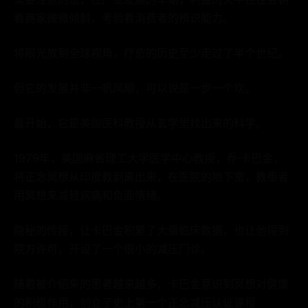
着商家微微倾斜，考验着消费者的辨识能力。
将眼光放到全球视角，疗愈的历史至少走过了半个世纪。
但它的发展并非一帆风顺，可以说是一步一个坎。
最开始，它是美国医科教授从玄学里找出来的科学。
1979年，美国麻省理工大学医学中心教授，乔·卡巴金，
将正念冥想从印度教剥离出来，在医院的地下室，教患者
用冥想来减轻病痛和负面情绪。
隐秘的传授，让卡巴金积累了大量临床数据，也让他得到
院方许可，开设了一个很小的减压门诊。
随着被介绍来的患者越来越多，卡巴金意识到冥想对健康
的积极作用，创立了史上第一个正念减压认证课程