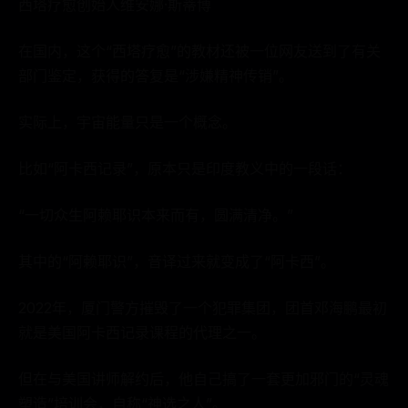
西塔疗愈创始人维安娜·斯蒂博
在国内，这个“西塔疗愈”的教材还被一位网友送到了有关
部门鉴定，获得的答复是“涉嫌精神传销”。
实际上，宇宙能量只是一个概念。
比如“阿卡西记录”，原本只是印度教义中的一段话：
“一切众生阿赖耶识本来而有，圆满清净。”
其中的“阿赖耶识”，音译过来就变成了“阿卡西”。
2022年，厦门警方摧毁了一个犯罪集团，团首邓海鹏最初
就是美国阿卡西记录课程的代理之一。
但在与美国讲师解约后，他自己搞了一套更加邪门的“灵魂
塑造”培训会，自称“神选之人”。