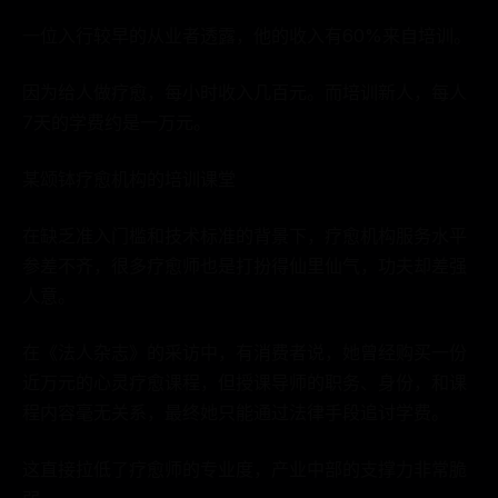
一位入行较早的从业者透露，他的收入有60%来自培训。
因为给人做疗愈，每小时收入几百元。而培训新人，每人
7天的学费约是一万元。
某颂钵疗愈机构的培训课堂
在缺乏准入门槛和技术标准的背景下，疗愈机构服务水平
参差不齐，很多疗愈师也是打扮得仙里仙气，功夫却差强
人意。
在《法人杂志》的采访中，有消费者说，她曾经购买一份
近万元的心灵疗愈课程，但授课导师的职务、身份，和课
程内容毫无关系，最终她只能通过法律手段追讨学费。
这直接拉低了疗愈师的专业度，产业中部的支撑力非常脆