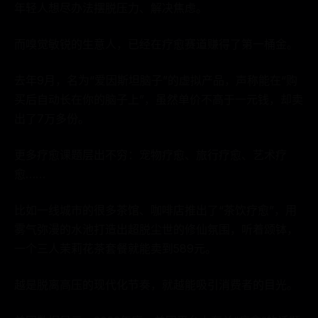
年轻人想尽办法摆脱压力、解决焦虑。
而嗅觉敏锐的生意人，已经在疗愈赛道赚得了第一桶金。
去年9月，名为“爱因斯坦脑子”的虚拟产品，声称能在“购
买后自动长在你的脑子上”，虽然单价不高于一元钱，却卖
出了7万多份。
更多疗愈课题层出不穷：宠物疗愈、旅行疗愈、艺术疗
愈……
比如一线城市的很多茶馆、咖啡店推出了“茶饮疗愈”，用
雾气弥漫的水池打造出超脱尘世的修仙氛围，听着颂钵，
一个三人茉莉花茶套餐就能卖到589元。
越是脱离高压的现代化节奏，就越能吸引消费者的目光。