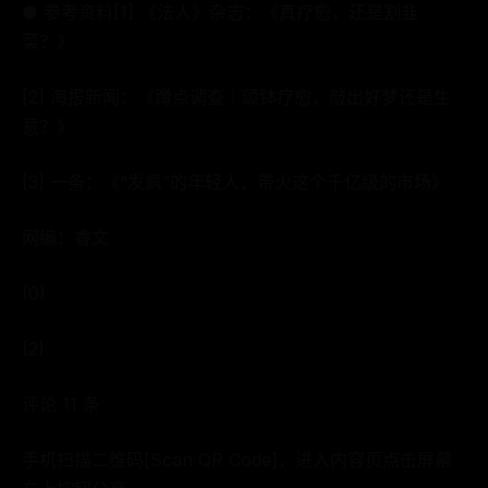
● 参考资料[1] 《法人》杂志：《真疗愈，还是割韭
菜？》
[2] 海报新闻：《蹲点调查｜颂钵疗愈，敲出好梦还是生
意？》
[3] 一条：《“发疯”的年轻人，带火这个千亿级的市场》
网编：睿文
(0)
(2)
评论 11 条
手机扫描二维码[Scan QR Code]，进入内容页点击屏幕