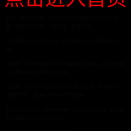
总之就是“宇宙能量”学说中背书级别的存在。
此后，无数人声称，自己可以通过冥想跟阿卡西记录链
接，接收宇宙能量、下载信息，甚至治病。
宇宙能量一词也正式出道，成了很多西方大师的敛财工
具。
在美国，一位核电站工作人员维安娜·斯蒂博，在患上癌症
后，据说通过冥想缓解了病情。
痊愈后，她开了一家名为“自然之路”的公司，声称自己有
“灵媒”体质，能接收宇宙中的“西塔波”。
但在疯狂敛财后，2016年她被一位学员告上法庭，最终被
判罚赔偿对方300多万美元。