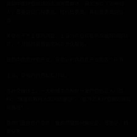
目前中国疗愈市场的主流消费群体，是35岁以下的年轻
人，需要的是门槛更低、性价比更高、颗粒度更细的服
务。
关键在于产业链的搭建：上游为疗愈师提供权威培训和认
证，下游面向消费者定制多元化服务。
目前中国的疗愈产业，急功近利体现在产业的各个环节。
上游，是知识付费趁乱打劫。
在社交媒体上，一大批博主向粉丝分发疗愈创业入门资
料：“睡眠私教月入50万的秘诀”、“成为艺术疗愈师的保姆
级路径”……
导师们虽自称疗愈师，教的却是如何做定位、写笔记、精
准获客。