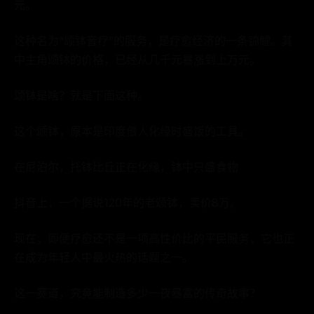
元。
这种名为“颂钵音疗”的服务，是疗愈经济的一条锦鲤。其
中主角颂钵的价格，已经从几千元暴涨到上万元。
颂钵是啥？就是下面这种。
这个颂钵，原本是印度僧人化缘时盛饭的工具。
在尼泊尔，托钵比丘正在化缘，钵中只盛食物
抖音上，一个据说120年的老颂钵，卖价8万。
现在，即便疗愈还不是一项高性价比的平民服务，它也正
在成为年轻人中最火热的话题之一。
这一赛道，究竟能制造多少一夜暴富的传奇故事？