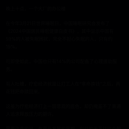
晚上十点，一个大厂的办公楼
在今年3月21日世界睡眠日，中国睡眠研究会发布了
《2024中国居民睡眠健康白皮书》，其中显示中国有
59%的人被失眠困扰，完全不担心失眠的人，只有约
19%。
可即便如此，中国也只有14%的公司配备了心理援助服
务。
有人吐槽，疗愈经济就是让打工人在“拿命换钱”之后，再
花钱把命赎回来。
这虽为疗愈经济打上一层悲观的底色，却仍掩盖不了普通
人追求释放压力的期许。
需要注意的是，在产业发展的早期，利益的天平往往会朝