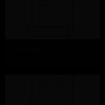
excel 怎么求减
2025-08-18
👁️ 2118