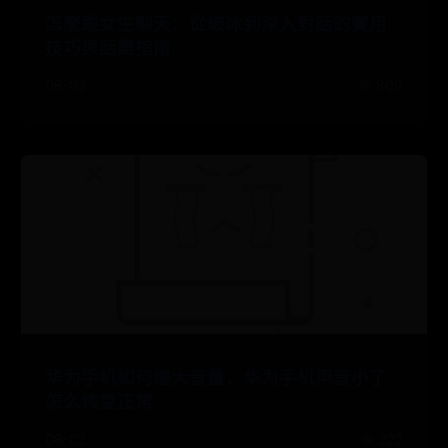
怎麼跟女生聊天：從破冰到深入對話的實用
技巧與話題指南
08-03
💬 809
华为手机如何增大音量，华为手机声音小了
怎么恢复正常
08-02
💬 222