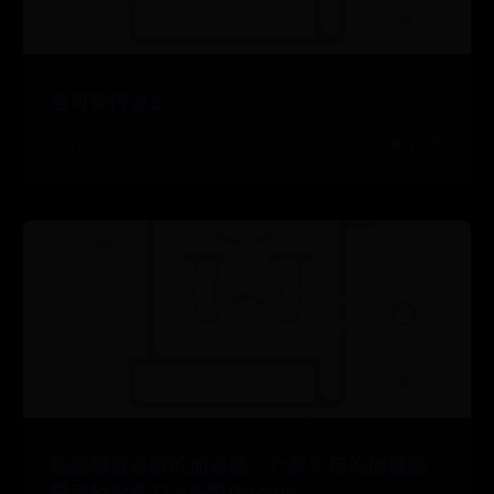
宝可梦传说Z
2026-02-23
👁️ 7328
能翻墙看谷歌的加速器：六款实用的加速器
梯子轻松助力上谷歌Google