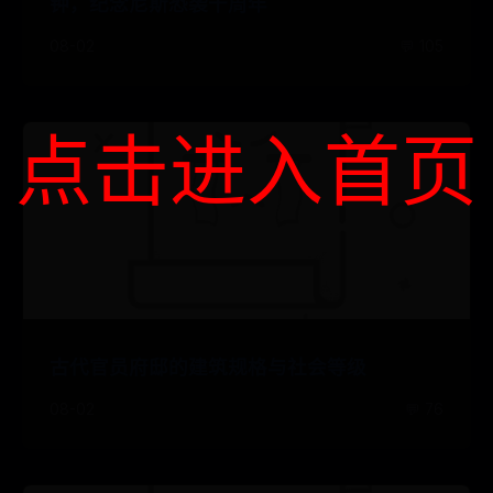
钟，纪念尼斯恐袭十周年
08-02
💬 105
点击进入首页
古代官员府邸的建筑规格与社会等级
08-02
💬 76