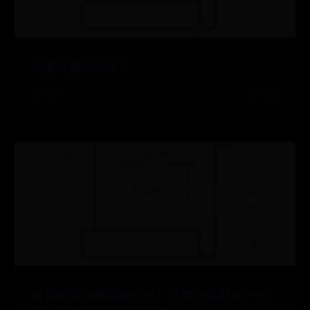
大麦电视怎么样？
08-03
💬 460
世界杯半决赛特殊仪式！法西战前默哀一分