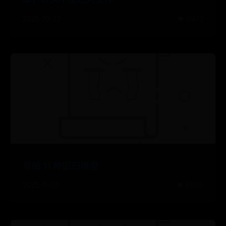
2025-10-22
👁️ 8973
总结 11 种回归模型
2025-11-03
👁️ 8598