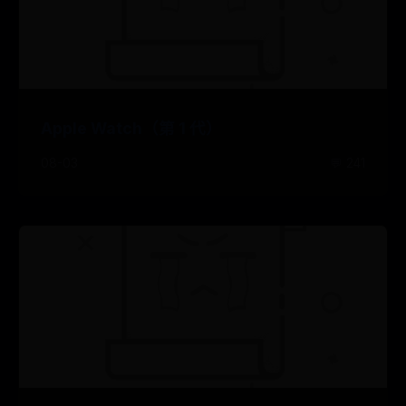
Apple Watch（第 1 代）
08-03
💬 241