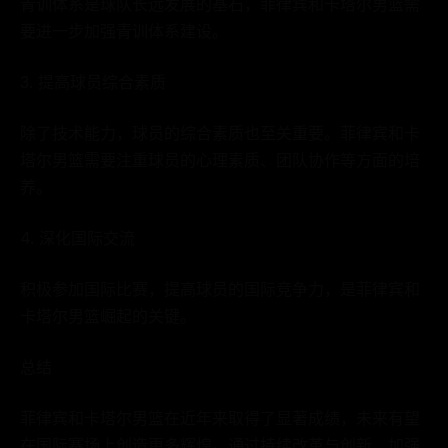
青训体系是球队长远发展的基石，菲律宾和卡塔尔男篮需
要进一步加强青训体系建设。
3. 提高球员综合素质
除了技术能力，球员的综合素质也至关重要。菲律宾和卡
塔尔男篮需要注重球员的心理素质、团队协作等方面的培
养。
4. 深化国际交流
积极参加国际比赛，提高球员的国际竞争力，是菲律宾和
卡塔尔男篮崛起的关键。
总结
菲律宾和卡塔尔男篮在近年来取得了显著成绩，未来有望
在国际赛场上创造更多辉煌。通过持续改革与创新，加强