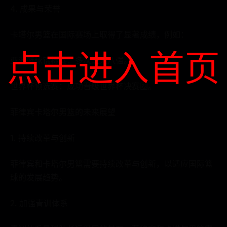
4. 成果与荣誉
卡塔尔男篮在国际赛场上取得了显著成绩，例如：
点击进入首页
亚洲篮球锦标赛：多次进入八强。
世界杯预选赛：成功晋级世界杯决赛圈。
菲律宾卡塔尔男篮的未来展望
1. 持续改革与创新
菲律宾和卡塔尔男篮需要持续改革与创新，以适应国际篮
球的发展趋势。
2. 加强青训体系