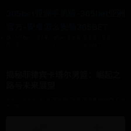
365bet亚洲手机版-365bet亚洲
官方-安卓怎么安装365BET
首
365bet亚洲手机
365bet亚洲官
安卓怎么安装
页
版
方
365BET
揭秘菲律宾卡塔尔男篮：崛起之
路与未来展望
安卓怎么安装365BET
📅 2025-09-28 18:20:39
👤 admin
👁️ 3308
💬 509