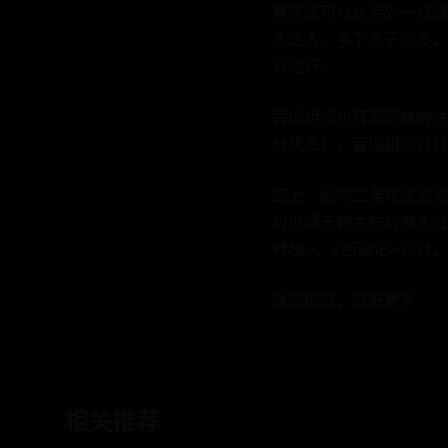
其实还可以从另外一点原
大之人。手下弟子众多，
有道行。
菩提祖师也有着同样的性
分厌恶），菩提祖师对其
综上，因为二者在淡泊名
可见通天教主在封神大战
神榜>、<西游记>探讨
返回搜狐，查看更多
相关推荐