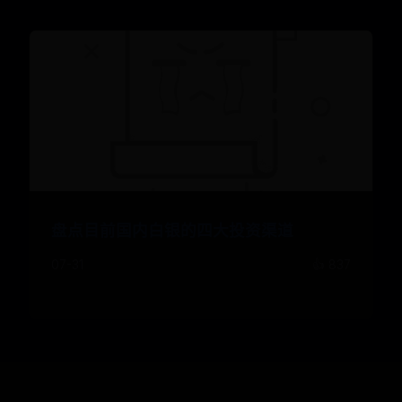
盘点目前国内白银的四大投资渠道
07-31
👍 837