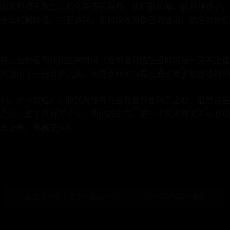
因说明通天教主最后化身菩提祖师。我们都知道，在封神榜中，
什么蛇蝎精怪，只要高兴，都可以收为自己的徒弟，然后对他们
格，当他看到孙悟空的时候（要知道孙悟空当时可是一只不上道
表现出了十分喜爱之情。从这点就可以看出通天教主和菩提祖师
利、讲《黄庭》、收妖为徒等方面有着异曲同工之妙，显然这是
之后，去了灵台方寸山，而他的去向，被一个凡人樵夫不小心说
，与道教、佛教无关）
← 云主机一般需要多久重启一次
极韵公司向本兮道歉 →