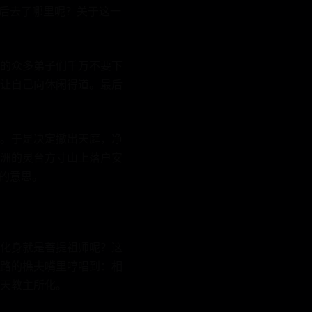
最后去了哪里呢？关于这一
的众多弟子们千万不要下
让自己向休闲得道。最后
。于是决定撤出天庭，净
洲的灵台方寸山上落户安
的意思。
化身就是菩提祖师呢？这
路的樵夫嘴里哼唱到：相
天教主所化。