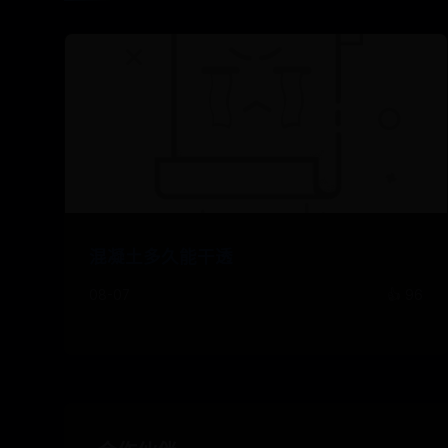
混凝土多久能干透
08-07
👍 96