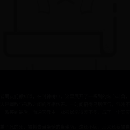
者朋友们都知道，在封神榜中，这里展开了一系列的勾心斗角，
边是阐教与截教之间的互相伤害。一时间搞得乌烟瘴气，混沌不
一派笑到最后，而通天教主一脉被屠杀得差不多，成了一个实实
弟子死的死，被抓去当坐骑的当坐骑。这还不顾，后来还要被自