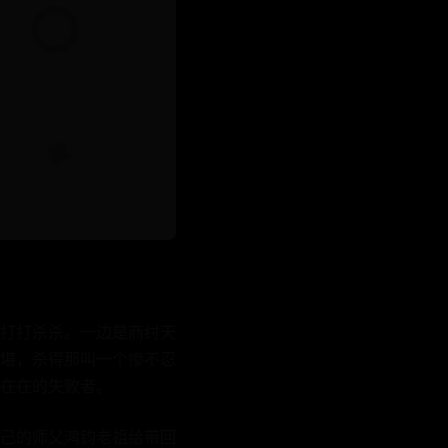
打打杀杀。一边是商纣天
堪，杀得那叫一个惨不忍
在在的失败者。
己的师父鸿钧老祖给带回