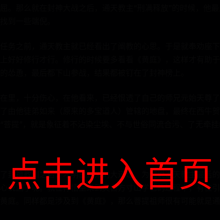
屈。那么就在封神大战之后，通天教主“刑满释放”的时候，他
找到一些端倪。
任务之前，通天教主就已经看出了阐教的心思。于是就奉劝座下
上好好修行才行。修行的时候要多看看《黄庭》，这样才有助于
的怂恿，最后都下山参战，结果都被钉在了封神榜上。
在里，十分伤心，在他看来，已经恨透了自己的师兄元始天尊了
了由他徒弟如来（原来的多宝道人）管辖的地盘，最终在西牛贺
“菩提”，就是象征着不沾染尘埃、不与世俗同流合污、了无牵挂
点击进入首页
了封神教训之后，才明白过来的大道理。为何说通天教主最后的
心说漏了嘴。就在孙悟空来到灵台方寸山学艺的过程中，有位引
黄庭。同样都是涉及到《黄庭》，那么菩提祖师很有可能就是通