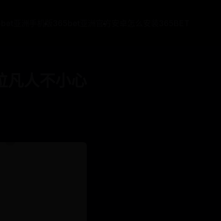
5bet亚洲手机版
365bet亚洲官方
安卓怎么安装365BET
位凡人不小心