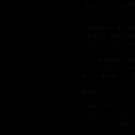
玉虚洞面壁思过，堪称憋
答案，得从《西游记》里
话说就在姜子牙执行封神
山惹事生非，要在金鳌岛
他的这些弟子因为申公豹
而作为师父的通天教主看
身出户，远走他方。来到
家，是位菩提祖师。所谓
展开全文
这是因为通天教主在受过
是缘于一个凡人因为不小
逢处，非仙即道，静坐讲