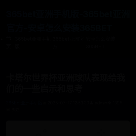
365bet亚洲手机版-365bet亚洲
官方-安卓怎么安装365BET
首
365bet亚洲手机
365bet亚洲官
安卓怎么安装
页
版
方
365BET
卡塔尔世界杯亚洲球队表现给我
们的一些启示和思考
365bet亚洲手机版
📅 2025-07-17 12:53:39
👤 admin
👁️ 1395
💬 882