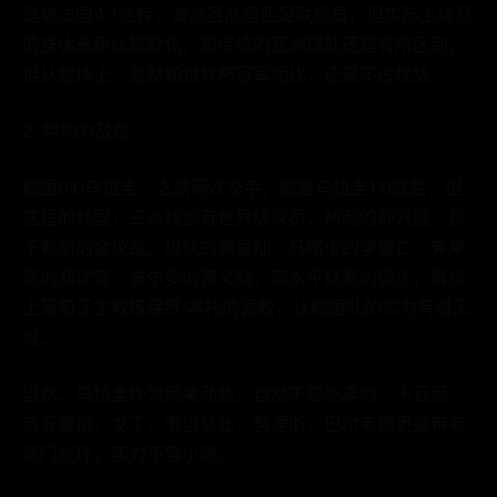
是被法国4:1逆转，澳洲虽然是亚足联成员，但实际上球员
的身体素质比较欧化，和传统的亚洲球队还是有所区别，
但从整体上，显然和世界杯冠军相比，还是不占优势。
2. 势均力敌型
韩国0:0乌拉圭，之前两次交手，都是乌拉圭1:0取胜，但
这届的韩国，三条线都有世界级球员，热刺的孙兴慜、那
不勒斯的金玟哉、狼队的黄喜灿、马略卡的李康仁、弗莱
堡的郑优营、波尔多的黄义助，高水平联赛的锻炼，再加
上葡萄牙主教练保罗·本托的调教，让韩国队的实力有增无
减。
当然，乌拉圭作为南美劲旅，自然不是吃素的，卡瓦尼、
苏亚雷斯、戈丁、老当益壮，努涅斯、巴尔韦德更是带有
豪门光环，实力不容小觑。