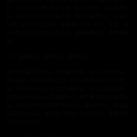
的，热爱中国足球的专业人士，还是存在的，应该摒弃利
益，从中国足球长远角度考虑，我们应该做什么，应该怎
么做，制定各阶段目标，搭建保障机制，政府、企业、俱
乐部等各个层面的配合和支持，都是需要科学、系统地规
划。
（3）重视青训，重视青训，重视青训
这个已经说了无数遍，但是急功近利、缺少系统性支持，
这些都是一直没解决的问题。真正实现校园和足球的结
合，而且从小抓起，从培养兴趣开始，中国人口基数大，
但专业的足球从业人员基数很小，更不要说相应的体育设
施，这和当今社会的现状不无关系，要从体制上，建设健
全完善青训机制，给家长们解除一些后顾之忧，朝着全民
足球的方向努力。