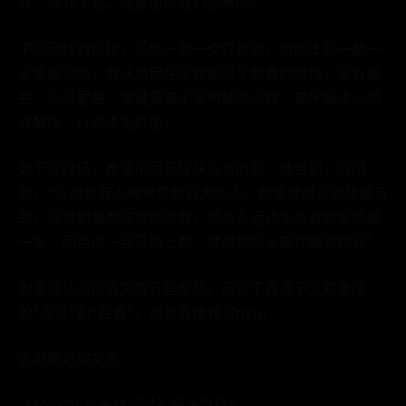
候，落井下石，这是值得我们思考的。
中国足球的现状，不是一朝一夕导致的，自然不是一朝一
夕能解决的，我认为现在早就超过了崩盘的底线，没有最
差，只有更差。关键看是不是想解决问题，是不是决心彻
底解决，行动决定价值。
如下这段话，希望中国足球从业者听到、体会到，应用
到，"永远会有人嘲笑梦想远大的人，但是梦想永远是要有
的，因为如果你连想都不敢，那么永远也不会有实现的那
一天。而当你一旦开始上路，梦想就只会离你越来越近"。
如果您认为这篇文章有些帮助，还请不吝点下文章末尾
的"点赞"和"在看"，或者直接转发pyq，
近期更新的文章：
《MySQL锁等待超时的解决路径》