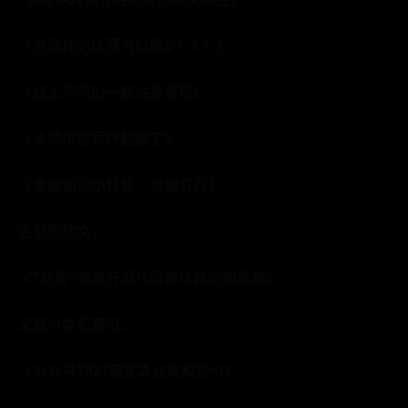
《世界杯的比赛可以换6个人？》
《线上学习的一些注意事项》
《卡塔尔世界杯起航了》
《金融知识小科普 - 金融杠杆》
近期的热文：
《"红警"游戏开源代码带给我们的震撼》
文章分类和索引：
《公众号1100篇文章分类和索引》