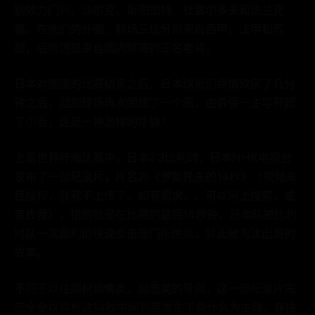
别效力门兴、沙尔克、斯图加特、杜塞尔多夫和法兰克
福。在他们的外圈，前场三位分别来自西甲、法甲和苏
超，后防则是来自国内联赛的三名老将。
日本对德国的比赛结束之后，日本球员们尽情欢庆了几分
钟之后，回到球场再次围成了一个圈，由森保一主导开起
了小会，这是一种怎样的冷静？
上届世界杯淘汰赛中，日本2:3比利时，日本NHK电视台
发布了一部纪录片，片名为《罗斯托夫的14秒》（视频未
经授权，我就不上传了，如有需求，，可以网上搜索，或
者找我），指的就是在比赛的最后14秒钟，日本队被比利
时队一次犀利的快速反击破门所绝杀，就此被淘汰出局的
故事。
不同于以往题材煽情类、励志类的导向，这一部纪录片完
完全全以探析这14秒中间到底发生了些什么为主题，穿插