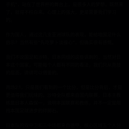
手机"，站在了世界杯的舞台上，是很多人的梦想，既然来
了，就得不枉白来。心理上的强大，更是需要我们学习
的。
作为国人，通过这几支亚洲球队的表现，能给咱国足什么
启示？当然有些"先吃萝卜淡操心"，但确实很有感慨。
我们不说国足和沙特、日本同组的这些讽刺的，当然对日
本这个国家，可能每个人都有不同的看法，我们只从竞技
的层面，讲讲可以借鉴的。
两场2:1，只是我们看到的一个比分，但是比分背后，才是
更值得我们玩味的。沙特全队都来自国内联赛，日本主教
练是日本人森保一，说明本国联赛和教练，并不一定是阻
挡本国足球进步的绊脚石。
日本队的双中卫和三中场都来自德甲，核心区域五个人分