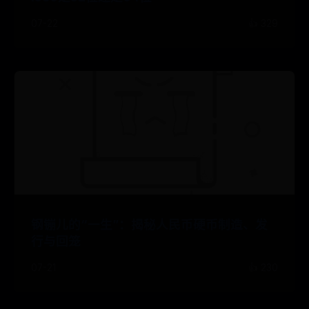
07-22
👍 329
钢镚儿的“一生”：揭秘人民币硬币制造、发
行与回笼
07-21
👍 230