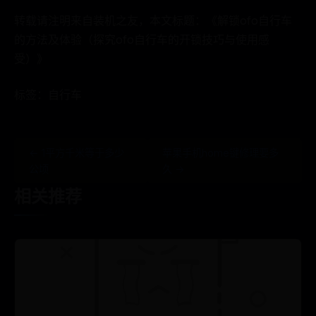
转载请注明来自装机之友，本文标题：《解锁ofo自行车
的方法及体验（探究ofo自行车的开锁技巧与使用感
受）》
标签：自行车
← 1平方千米等于多少
苹果手机home键修理要多
公顷
久 →
相关推荐