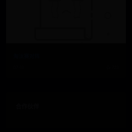
淘汰赛对阵
07-13
👍 723
合作伙伴