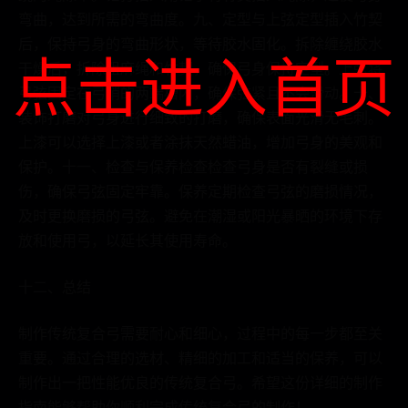
弯曲，达到所需的弯曲度。九、定型与上弦定型插入竹契
后，保持弓身的弯曲形状，等待胶水固化。拆除缠绕胶水
点击进入首页
干燥后，拆除粗麻绳和竹契，确保弓身保持定型。上弦将
弓弦固定在弓稍的两端槽内，确保弦紧且不会滑动。十、
装饰打磨对弓身进行细致的打磨，确保表面光滑无毛刺。
上漆可以选择上漆或者涂抹天然蜡油，增加弓身的美观和
保护。十一、检查与保养检查检查弓身是否有裂缝或损
伤，确保弓弦固定牢靠。保养定期检查弓弦的磨损情况，
及时更换磨损的弓弦。避免在潮湿或阳光暴晒的环境下存
放和使用弓，以延长其使用寿命。
十二、总结
制作传统复合弓需要耐心和细心，过程中的每一步都至关
重要。通过合理的选材、精细的加工和适当的保养，可以
制作出一把性能优良的传统复合弓。希望这份详细的制作
指南能够帮助你顺利完成传统复合弓的制作！