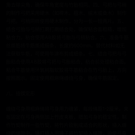
角去除尖角，确保牛角宽度与竹胎相同。四、弓把与弓稍
的制作弓把采用硬木（如榉木、檀木、榆木或桑木）制作
弓把。弓稍同样使用硬木制作，分为一长一短两片。五、
结合弓胎与弓稍打磨打磨结合处，确保粘合面粗糙，增加
粘合力。粘合使用AB胶将弓胎与弓稍粘合。六、准备牛筋
丝撕筋将牛筋撕成细条，长度约600mm。替代材料如无
法获取牛筋，可使用牛津布剪成细条。七、结合弓把与弓
胎粘合使用AB胶将弓把与弓胎粘合，粘合前处理粘合面。
粘合牛筋使用环氧树脂软胶将牛筋粘合在竹弓胎上，方向
按照图示。固定使用粗麻绳缠绕弓身，确保牛筋固定。
八、插锲定形
缠绕弓身用粗麻绳将弓身用力缠紧，每段绳距1-2厘米。夹
板固定在弓身两侧加上竹皮夹板，增加弓身的稳定性。制
作竹契制作一些竹契，将竹片砍削成适合的形状，插入缠
绕的绳隙中。锤打插入用锤子将竹契插入绳隙，迫使弓身