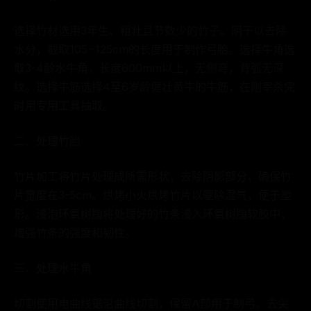
选择竹材选用3年生、粗壮且节数少的竹子。阴干以去除
水分，截取105~125cm的长度用于制作弓胎。选择牛角选
取3-4龄水牛角，长度600mm以上，无侧弯，背弧无深
纹。选择牛筋选择4至6岁龄健壮黄牛的牛筋，在刚宰杀完
时用专用工具抽取。
二、处理竹胎
竹片加工将竹片处理成所需形状，去除阴影部分，确保竹
片宽度在3-5cm。烘烤小火烘烤竹片以驱除湿气，便于塑
形。浸泡环氧树脂将处理好的竹条浸入环氧树脂软胶中，
增强竹条的强度和韧性。
三、处理水牛角
切割使用电曲线锯沿曲线切割，保留A部用于制弓。去尖