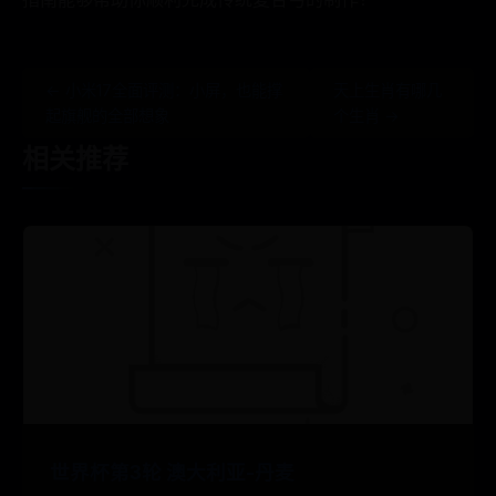
← 小米17全面评测：小屏，也能撑
天上生肖有哪几
起旗舰的全部想象
个生肖 →
相关推荐
世界杯第3轮 澳大利亚-丹麦