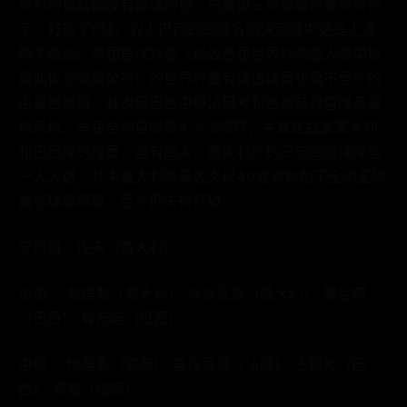
場對阿根廷都沒有進球的他，在最後三場關鍵比賽場場得
手，打進了6球，對上巴西的四強名額決定戰中更是上演
帽子戲法。本屆首次評選（過去歷屆世界杯的個人獎項皆
是此後才陸續公布）的世界杯最有價值球員也毫不意外的
由羅西獲得，其次是巴西中場法爾考和西德前鋒暨隊長魯
梅尼格。本屆全明星隊是4-4-2陣容，主要是冠軍義大利
和巴西隊的成員，各有四人，義大利外的三支四強球隊各
一人入選，其中義大利隊長佐夫以40歲高齡創下全明星隊
最老球員紀錄，至今仍未被打破。
守門員：佐夫（義大利）
後衛 ：詹提勒（義大利） 柯洛瓦提（義大利） 儒尼爾
（巴西） 魯奇諾（巴西）
中場 ：博涅克（波蘭） 普拉蒂尼（法國） 法爾考（巴
西） 奇哥（巴西）