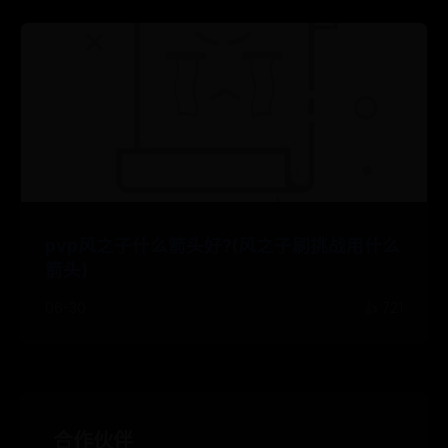
pvp风之子什么箭头好?(风之子刷挑战用什么
箭头)
06-30
👍 721
合作伙伴