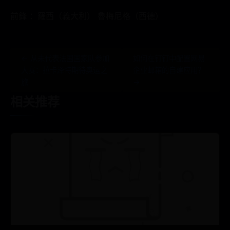
前鋒 ：羅西（義大利） 魯梅尼格（西德）
← 从未代表法国国家队参加
如何在钉钉中配置网易
大赛：拉卡泽特期待奥运之
企业邮箱的自建应用？
旅
→
相关推荐