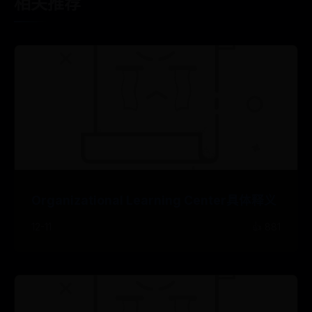
相关推荐
Organizational Learning Center具体释义
12-11
👍 881