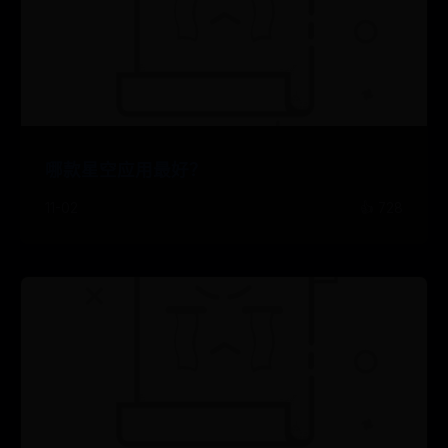
哪款星空应用最好？
11-02
👍 728