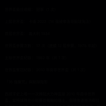
世界盃最佳成績： 冠軍（1 次）
上屆世界盃： 卡達 2022（16 強被摩洛哥點球淘汰）
首屆世界盃： 義大利 1934
世界盃參賽次數： 17 次（連續 13 屆參賽，1978 年起）
主辦世界盃紀錄： 1982 年（共 1 次）
世界盃奪冠紀錄： 2010 年南非世界盃（共 1 次）
「16 強魔咒」與點球陰影
西班牙史上唯一一次捧起大力神盃是 2010 年南非世界
盃，當時球隊在小組賽首輪輸給瑞士，但隨後連勝洪都拉