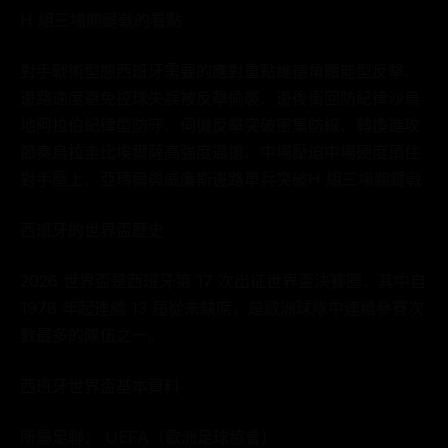
H 組三場關鍵戰的看點
對手戰術型態西班牙需要的應對重點維德角體能型反擊、
邊路速度避免控球失誤被反擊偷襲、邊後衛回防紀律沙烏
地阿拉伯紀律型防守、伺機反擊突破密集防線、轉換進攻
節奏烏拉圭比埃爾薩高強度逼搶、中場壓迫中場硬度頂住
對手壓上、亞瑪爾與威廉斯邊路單兵突破H 組三場關鍵戰
西班牙的世界盃歷史
2026 世界盃是西班牙第 17 次出征世界盃決賽圈，其中自
1978 年起連續 13 屆從未缺席，是歐洲球隊中連續參賽次
數最多的隊伍之一。
西班牙世界盃基本資料
所屬足聯： UEFA（歐洲足球協會）