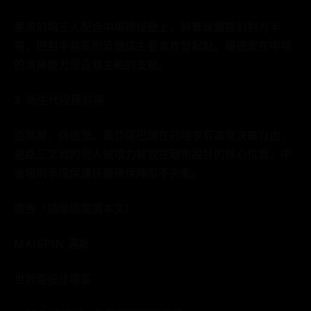
要求前場三人配合中場積極壓上，將奪球線提到對方半
場，把對手禁區附近變成主要進攻發起點。羅德里在中場
的清掃能力是這條主軸的支點。
3. 新生代授權前場
亞瑪爾、佩德里、奧亞薩巴爾在前場享有高度決策自由，
邊路三叉戟的個人破壞力被放在戰術設計的核心位置，中
後場則承擔保護任務確保陣型不失衡。
廣告（請繼續閱讀本文）
MAISPIN 邁斯
世界盃投注專區