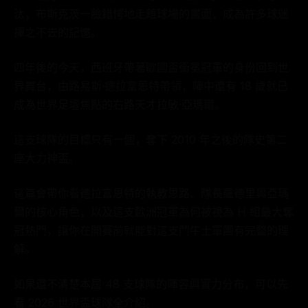
汰，布斯克茨一臉錯愕地走離球場的畫面，成為許多球迷
揮之不去的記憶。
四年後的今天，西班牙帶著歐國盃衛冕冠軍的身份回到世
界舞台，由路易斯·德拉富恩特帶領，陣中還有 18 歲就已
成為世界足壇焦點的右路天才拉敏·亞瑪爾。
這支球隊的目標只有一個，奪下 2010 年之後的隊史第二
座大力神盃。
這篇會帶你看德拉富恩特的執教思路、隊長羅德里與亞瑪
爾的核心角色，以及這支歐洲冠軍為何被視為 H 組最大奪
冠熱門，讓你在開賽前就能對這支鬥牛士軍團有完整的理
解。
如果還不清楚本屆 48 支球隊的陣容與實力分布，可以先
看 2026 世界盃球隊全介紹。