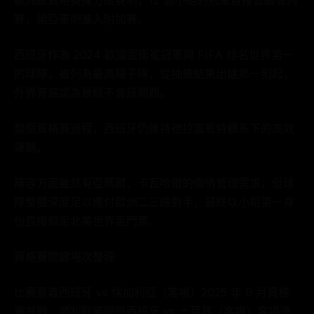
歐洲區資格賽採分組賽制，12 個小組的冠軍直接晉級會內
賽，組亞軍則進入附加賽。
西班牙作為 2024 歐國盃衛冕冠軍與 FIFA 排名世界第一
的球隊，被列為最高種子隊，從抽籤結果出爐那一刻起，
外界普遍認為晉級不會是問題。
整個資格賽過程，西班牙仍維持德拉富恩特體系下的高效
運轉。
陣容方面雖然有亞瑪爾、卡瓦哈爾的傷情管理需求，但球
隊整體深度足以應付歐洲二三線對手，最終以小組第一身
份直接鎖定北美世界盃門票。
資格賽關鍵場次整理
比賽意義西班牙 vs 保加利亞（客場）2025 年 9 月資格
賽首戰，順利取勝開局西班牙 vs 土耳其（客場）客場連