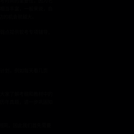
考时间的重要性，因为它
相当丰富，一般来说，自
功的机会就越大。
弱点提供软考专项辅导，
计划，例如每天看几页
大家了解考纲和教材中的
历年真题，进一步巩固知
相同，因此我们首先需要