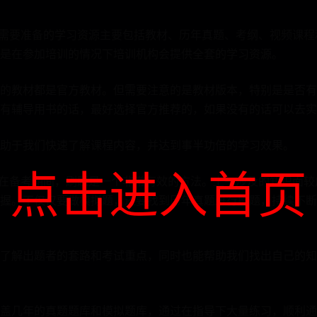
：需要准备的学习资源主要包括教材、历年真题、考纲、视频课
是在参加培训的情况下培训机构会提供全套的学习资源。
的教材都是官方教材。但需要注意的是教材版本，特别是是否有
有辅导用书的话，最好选择官方推荐的，如果没有的话可以去实
助于我们快速了解课程内容，并达到事半功倍的学习效果。
点击进入首页
：在备考期间，刷题是一个非常有效的方法。上午涉及的知识面
握。不仅仅要做模拟题，还要找到历年真题进行刷题，持续不断
了解出题者的套路和考试重点，同时也能帮助我们找出自己的知
盖几年的真题题库和模拟题库，通过在指导下大量练习，顺利通