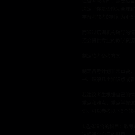
在备考软考时，需要给自
决定了你是否能完全理解
学备考软考的时间为4-
而通过培训机构辅导的情
还会提供专业的教学资源
制定软考备考方案
制定备考计划非常重要，
书、理解几个知识点或者
我建议考生根据自己的情
重点和难点，重点掌握这
识。可以参考以下6个软
1.选择适合的科目：软
选择适合自己的科目。