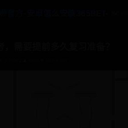
t亚洲官方-安卓怎么安装365BET
首页
36
考，需要提前多久复习准备？
-21 01:30:21
👤 admin
👁️ 6385
💬 907