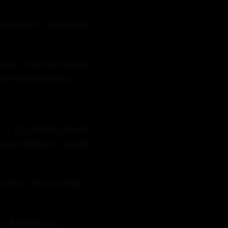
程和总结资料。这些资料在
改版，专业的培训机构都
体书店做具体的对比。
较广，因此刷题可以帮助我
地进行刷题练习，直至能
识盲区，填补学习的漏
过考试问题不大。