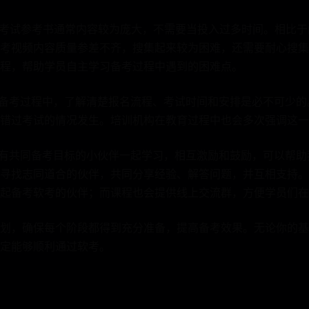
：考试参考书通常内容较为庞大，不需要当投入过多时间。相比
考视频内容质量参差不齐，搜集起来较为困难，还需要耐心搜集
程，帮助学员自主学习备考过程中遇到的困难点。
在备考过程中，了解清楚报名流程、考试时间和安排是必不可少
错过考试的情况发生。培训机构在教育过程中也会多次强调这一
与有共同备考目标的小伙伴一起学习，相互激励和鼓励，可以帮
寻找志同道合的伙伴，共同分享经验、解答问题，并互相支持。
起备考软考的伙伴；而课程也会提供线上交流群，方便学员们在
划，确保每个阶段都得到充分准备，提高备考效果。无论你的基
定能够顺利通过软考。