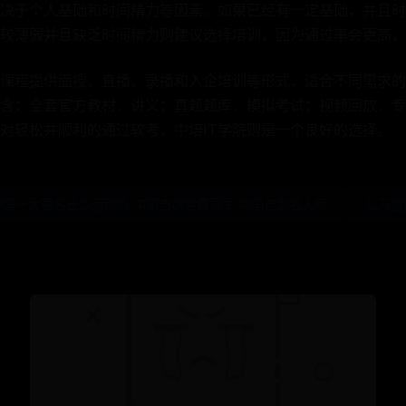
决于个人基础和时间精力等因素。如果已经有一定基础，并且时
较薄弱并且缺乏时间精力则建议选择培训，因为通过率会更高，
训课程提供面授、直播、录播和入企培训等形式，适合不同需求的
含：全套官方教材、讲义；真题题库、模拟考试；视频回放、专
对轻松并顺利的通过软考，中培IT学院则是一个良好的选择。
中国十大著名击剑运动员 中国击剑世界冠军 中国击剑名人榜
亿万僵