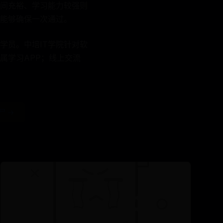
间充裕、学习能力较强则
能够确保一次通过。
学员。中培IT学院针对软
属学习APP；线上交流
尸 →