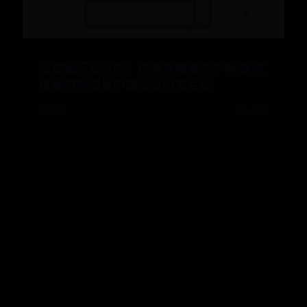
全球铟行业分析：供需规模整体平衡 高纯
度铟材料或是中国企业研发目标
07-07
👍 544