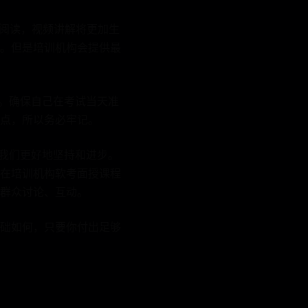
于阅读，视频讲解将更加生
。但是培训机构会提供最
的。确保自己在考试当天准
点，所以务必牢记。
助我们更好地坚持和进步。
在培训机构软考面授课程
群众讨论、互动。
础如何，只要你付出足够