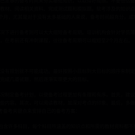
己足够的备考时间来夯实基础知识，以取得好成绩。不要低估备
教材、阅读相关资料、完成测试题和模拟题。软考涉及的知识点
5个月，尤其是对于没有太多基础的人来说，备考时间越充分，成
况下进行备考则可以大大缩短备考周期。培训机构会针对学员薄
，在考前还有冲刺课程，往往备考周期可以缩短至2个月左右。
没有规划就不可能成功。最好按照小目标到大目标的顺序来制定
完成几道试题，然后逐渐实现更大的目标。
况制定备考计划，以使备考过程更加有条理和有序。首先，建议
些内容。其次，可以阅读教材，加深对考点的印象。最后，多做
考备考关键点来安排自己的备考方案：
考包含许多科目，每个科目所涵盖的知识点和所需的教材资料都不