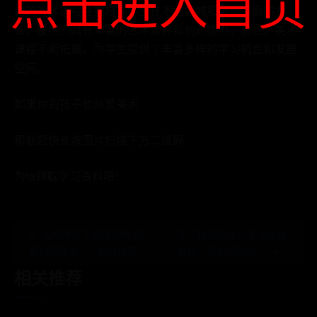
点击进入首页
同的美术课程注重培养学生在不同领域和技能方面的专
长，使他们具有丰富的艺术素养和创新能力。总之，美术
课程不断拓展，为学生提供了丰富多样的学习机会和发展
空间。
如果你的孩子也热爱美术
那就赶快长按图片扫描下方二维码
为ta领取学习资料吧！
← 吃培根會不會增胖啊,培
生产性服务业与生活性服
根的熱量多少 | 飲食指南
务业一般如何划分？ →
相关推荐