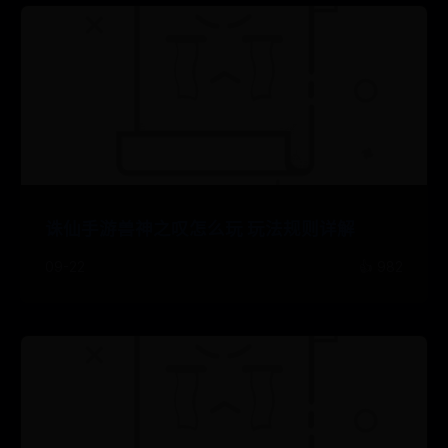
诛仙手游兽神之叹怎么玩 玩法规则详解
09-22
👍 982