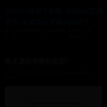
365bet亚洲手机版-365bet亚洲
官方-安卓怎么安装365BET
首
365bet亚洲手机
365bet亚洲官
安卓怎么安装
页
版
方
365BET
美术课程有哪些类型？
365bet亚洲官方
📅 2025-10-20 04:29:41
👤 admin
👁️ 3536
💬 592