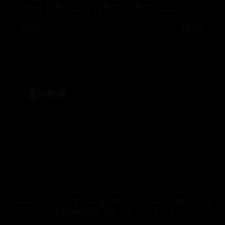
2022世界杯冠军VS亚军-老委鬼20221110
07-19
👍 792
合作伙伴
Copyright ©
2026
365bet亚洲手机版-365bet亚洲官方-安卓怎
么安装365BET All Rights Reserved.